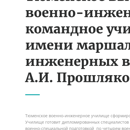
военно-инжен
командное уч
имени марша
инженерных в
А.И. Прошляко
Тюменское военно-инженерное училище сформир
Училище готовит дипломированных специалистов 
военно-специальной подготовкой по четырем вое