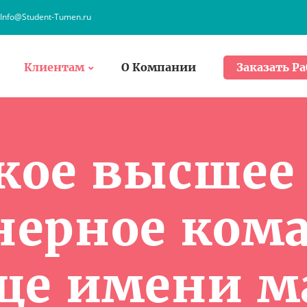
Info@Student-Tumen.ru
Клиентам
О Компании
Заказать Ра
ое высшее
ерное ком
ще имени м