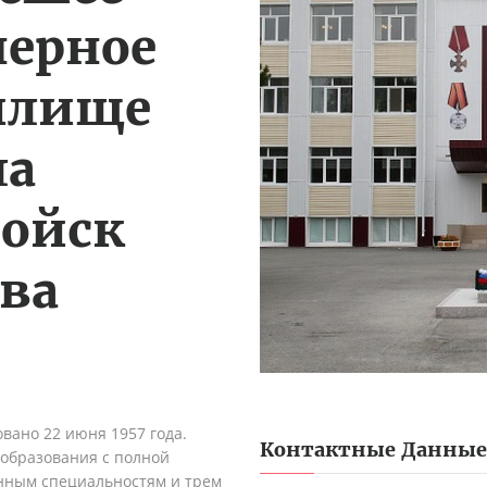
ерное
илище
ла
ойск
ва
овано 22 июня
1957 года.
Контактные Данные
образования с полной
нным специальностям и трем