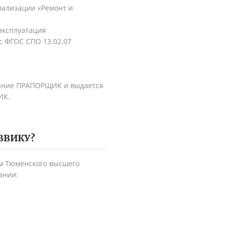
иализации «Ремонт и
эксплуатация
с ФГОС СПО 13.02.07
ание ПРАПОРЩИК и выдается
ИК.
ВВИКУ
?
м Тюменского высшего
ании: