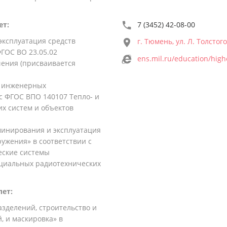
ет:
7 (3452) 42-08-00
ксплуатация средств
г. Тюмень, ул. Л. Толстого
ГОС ВО 23.05.02
ens.mil.ru/education/hi
чения (присваивается
я инженерных
 с ФГОС ВПО 140107 Тепло- и
х систем и объектов
инирования и эксплуатация
ужения» в соответствии с
еские системы
ециальных радиотехнических
лет:
делений, строительство и
 и маскировка» в