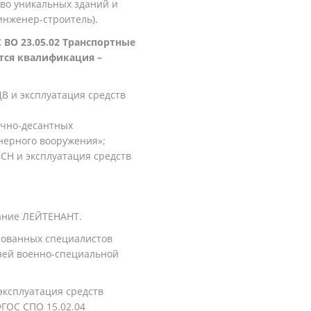
тво уникальных зданий и
инженер-строитель).
 ВО 23.05.02 Транспортные
тся квалификация –
 и эксплуатация средств
очно-десантных
нерного вооружения»;
Н и эксплуатация средств
ание ЛЕЙТЕНАНТ.
рованных специалистов
ней военно-специальной
ксплуатация средств
ФГОС СПО 15.02.04