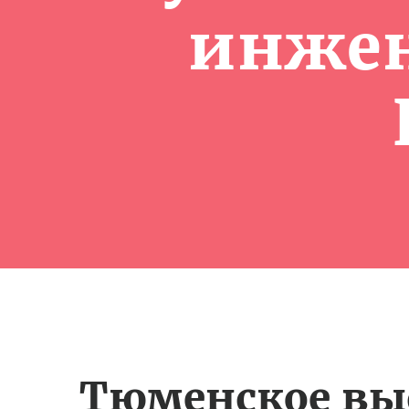
инжен
Тюменское вы