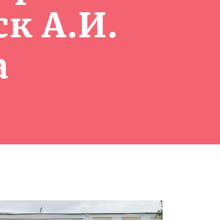
к А.И.
а