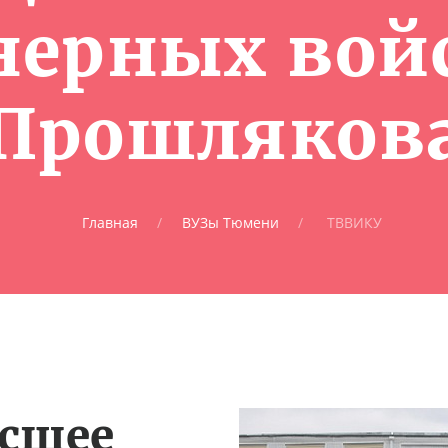
ерных войс
Прошляков
Главная
ВУЗы Тюмени
ТВВИКУ
сшее