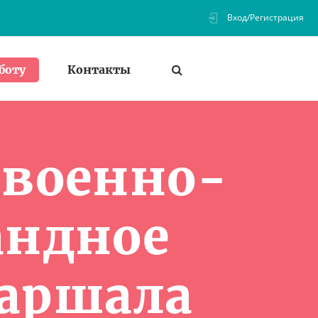
Вход/Регистрация
Контакты
боту
 военно-
андное
аршала