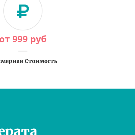
от
999
руб
мерная Стоимость
ерата