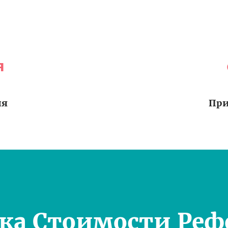
я
ия
При
ка Стоимости Реф