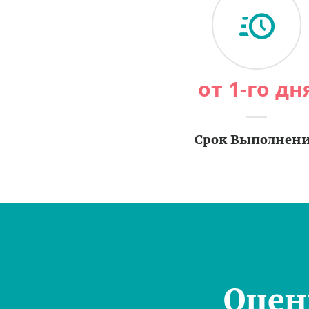
от 1-го дн
Срок Выполнен
Оцен