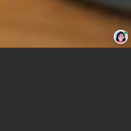
Привет 👋 Могу сделать студенческую
работу за тебя
Главная
Реферат
Теория вероятностей и математическая статистика
(ТВиМС)
Сроки и Стоимость