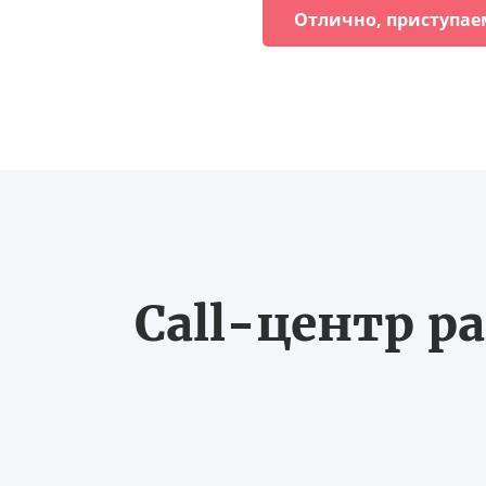
Отлично, приступае
Call-центр ра