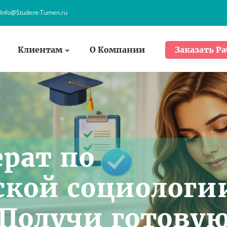
Info@Student-Tumen.ru
Клиентам
О Компании
Заказать Ра
рат по
кой социологи
Получи готову