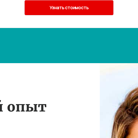
й опыт