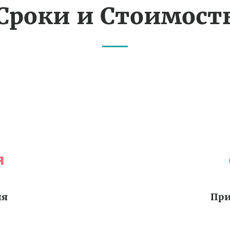
Сроки и Стоимост
я
ия
При