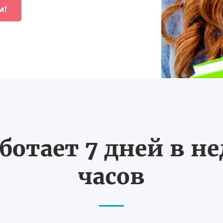
м!
ботает 7 дней в не
часов