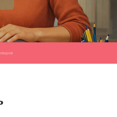
товаров
ь