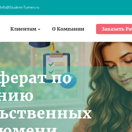
Info@Student-Tumen.ru
Клиентам
О Компании
Заказать Ра
ферат по
ению
льственных
Тюмени