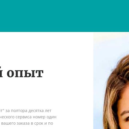
й опыт
" за полтора десятка лет
ческого сервиса номер один
вашего заказа в срок и по