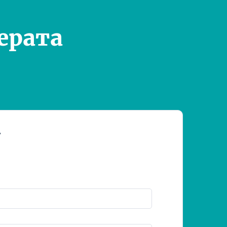
ерата
т