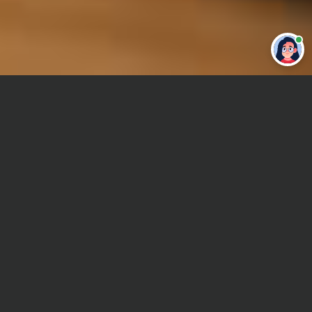
Привет 👋 Могу сделать студенческую
работу за тебя
Главная
Отчет по практике
Государственное управление
Сроки и Стоимость