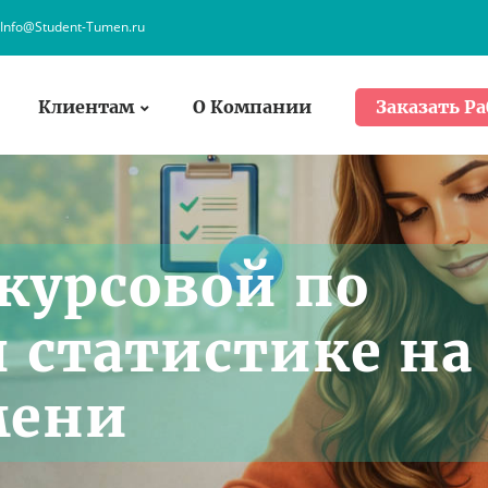
Info@Student-Tumen.ru
Клиентам
О Компании
Заказать Ра
курсовой по
 статистике на
мени