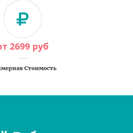
от
2699
руб
мерная Стоимость