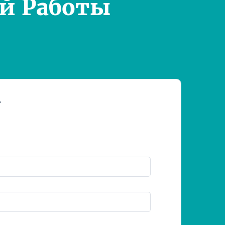
й Работы
т