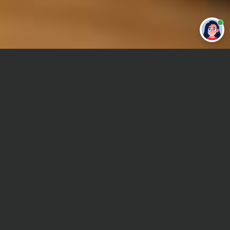
Привет 👋 Могу сделать студенческую
работу за тебя
Главная
Курсовая работа
Квантовая механика
Сроки и Стоимость