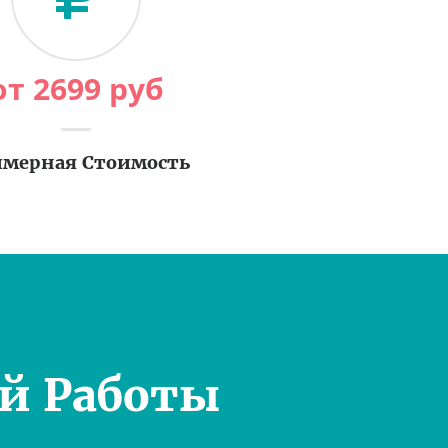
от
2699
руб
мерная Стоимость
й Работы