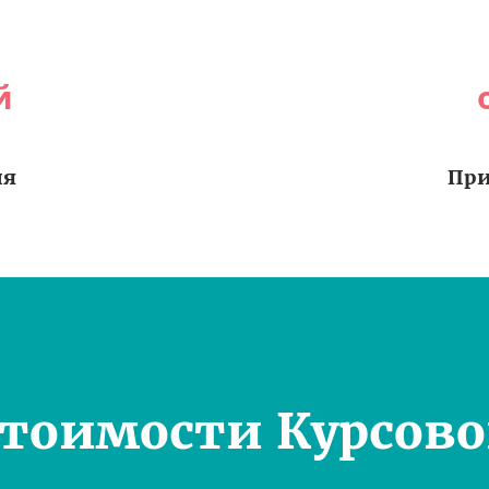
й
ия
При
Стоимости Курсово