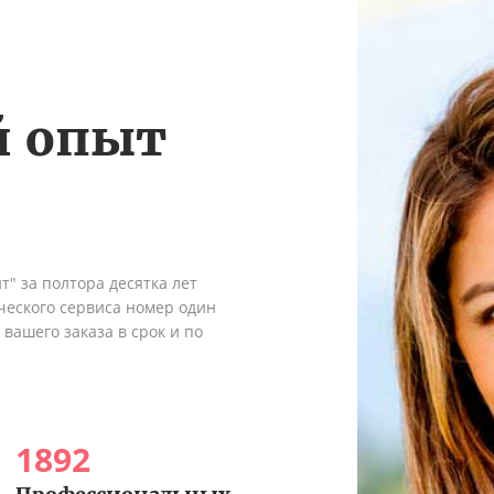
й опыт
" за полтора десятка лет
ческого сервиса номер один
вашего заказа в срок и по
1892