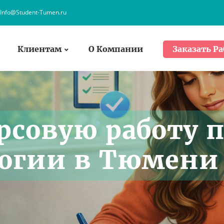
Info@Student-Tumen.ru
Клиентам
О Компании
Заказать Ра
рсовую работу 
логии в Тюмени