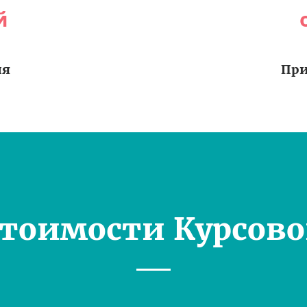
й
ия
При
Стоимости Курсово