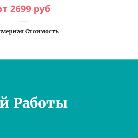
от
2699
руб
мерная Стоимость
й Работы