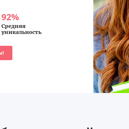
92
%
Средняя
уникальность
м!