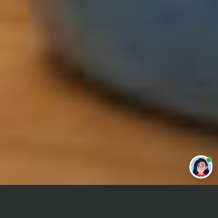
Привет 👋 Могу сделать студенческую
работу за тебя
Главная
Курсовая работа
Социология знаний