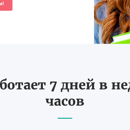
м!
ботает 7 дней в не
часов