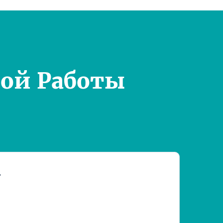
ой Работы
т