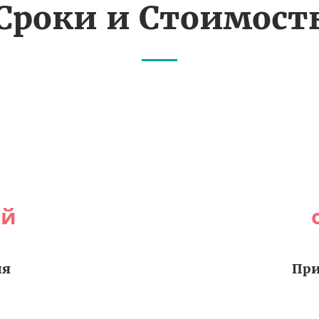
Сроки и Стоимост
ей
ия
При