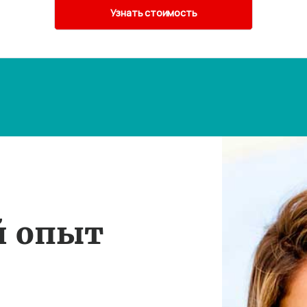
й опыт