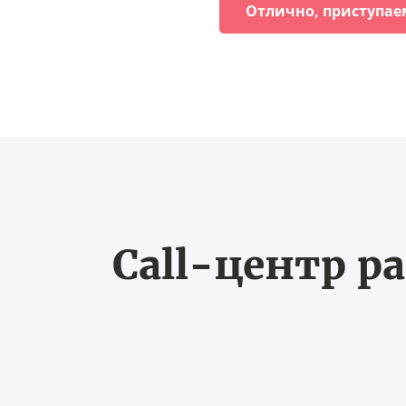
Отлично, приступае
Call-центр ра