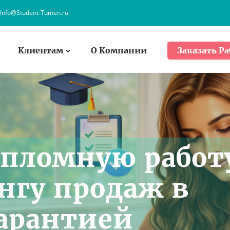
Info@Student-Tumen.ru
Клиентам
О Компании
Заказать Ра
ипломную работ
нгу продаж в
арантией