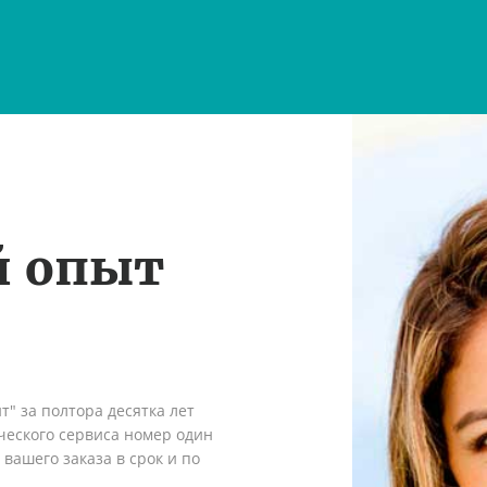
й опыт
" за полтора десятка лет
ческого сервиса номер один
вашего заказа в срок и по