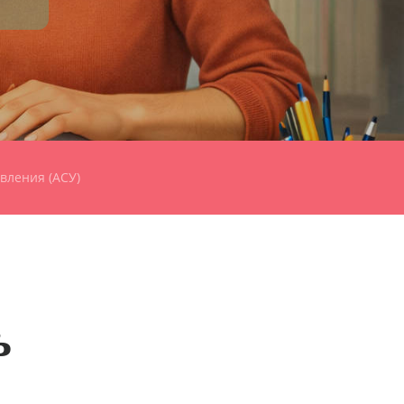
вления (АСУ)
ь