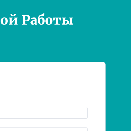
ой Работы
т