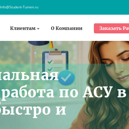
Info@Student-Tumen.ru
Клиентам
О Компании
Заказать Ра
нальная
работа по АСУ в
ыстро и