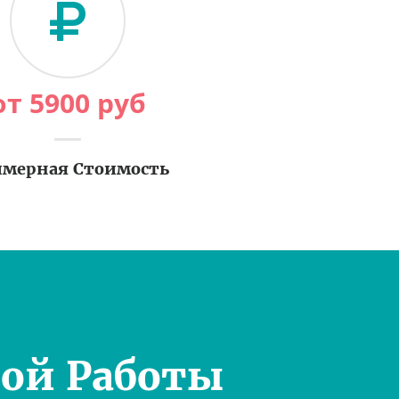
от
5900
руб
мерная Стоимость
ой Работы