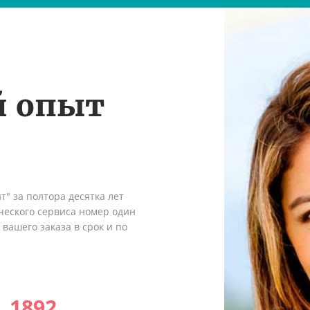
й опыт
" за полтора десятка лет
ческого сервиса номер один
вашего заказа в срок и по
1892