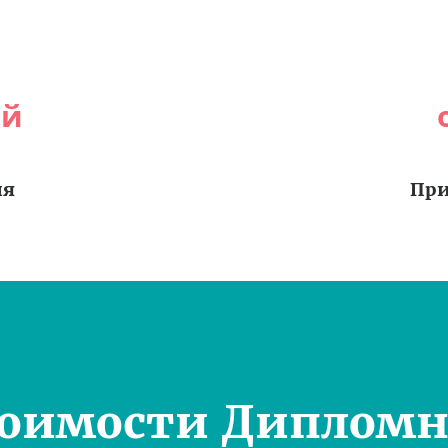
ей
ия
При
тоимости Дипломн