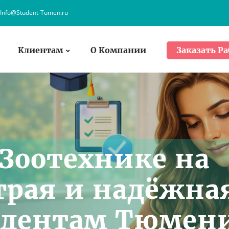
Info@Student-Tumen.ru
Клиентам
О Компании
Заказать Ра
 Зоотехнике на
страя и надёжна
удентам Тюмен