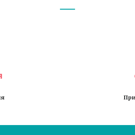
я
ия
При