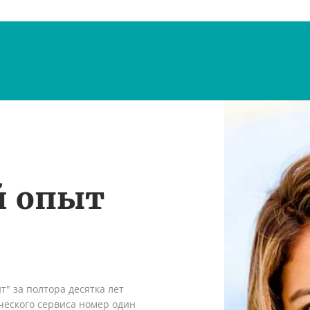
й опыт
" за полтора десятка лет
ческого сервиса номер один