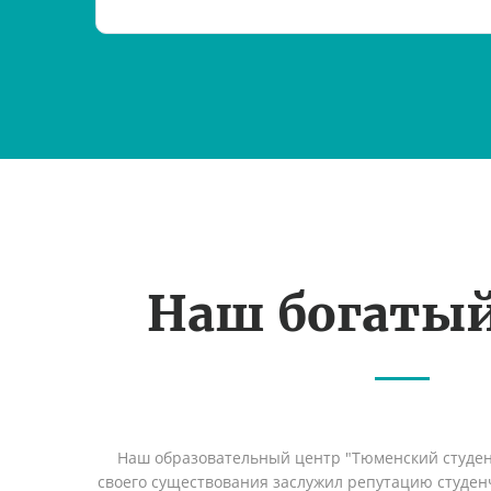
Наш богаты
Наш образовательный центр "Тюменский студент
своего существования заслужил репутацию студен