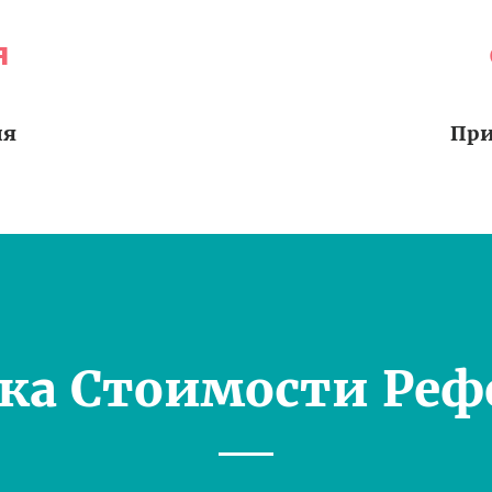
я
ия
При
ка Стоимости Реф