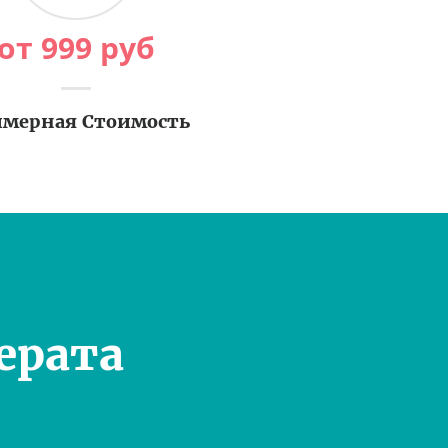
от
999
руб
мерная Стоимость
ерата