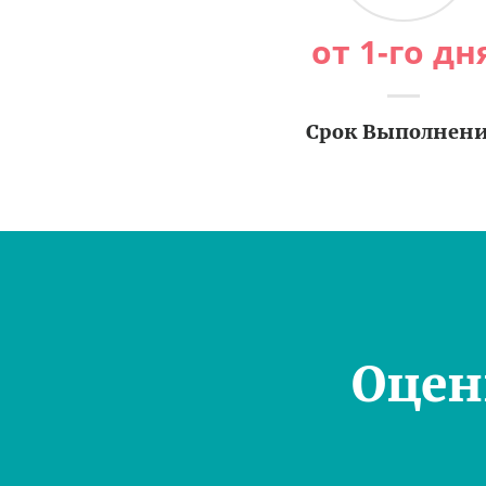
от 1-го дн
Срок Выполнен
Оцен