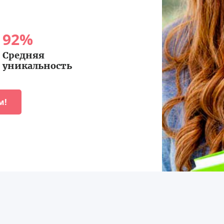
92
%
Средняя
уникальность
м!