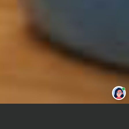
Привет 👋 Могу сделать студенческую
работу за тебя
Главная
Реферат
Информатика