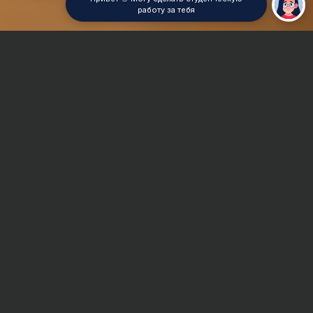
работу за тебя
Главная
Реферат
Физическая география
Сроки и Стоимость