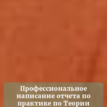
Профессиональное
написание отчета по
практике по Теории