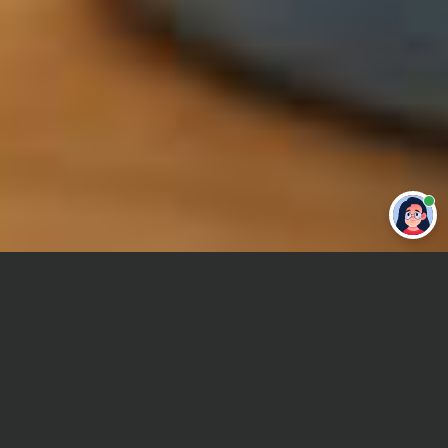
Привет 👋 Могу сделать студенческую
работу за тебя
Главная
Отчет по практике
Стилистика
Сроки и Стоимость