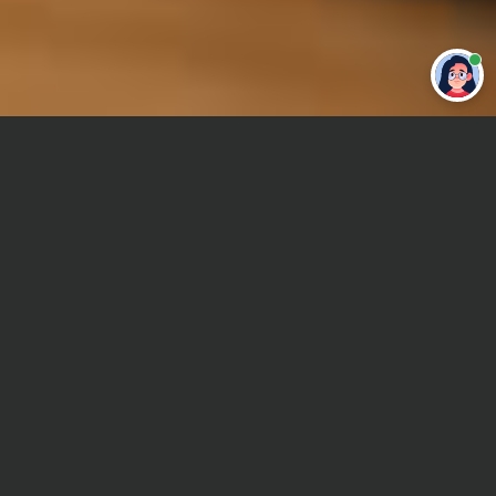
Привет 👋 Могу сделать студенческую
работу за тебя
Главная
Отчет по практике
Семейное право
Сроки и Стоимость