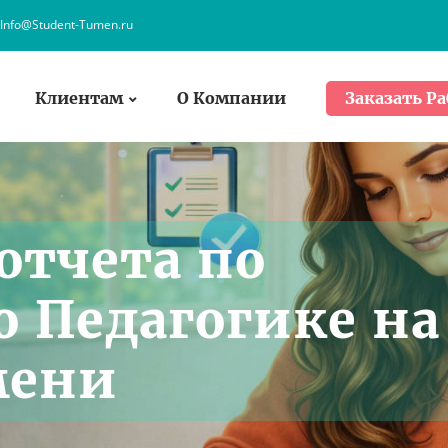
Info@Student-Tumen.ru
Клиентам
О Компании
Заказать Ра
отчета по
о Педагогике на
мени