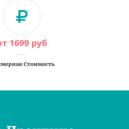
от
1699
руб
мерная Стоимость