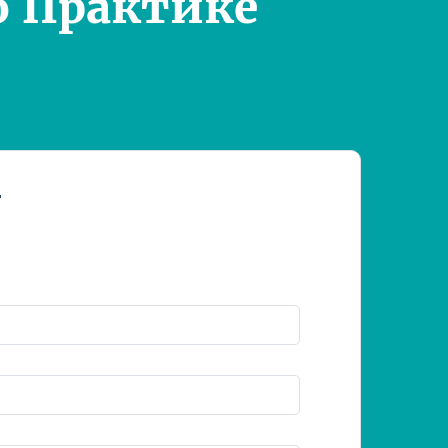
о Практике
т