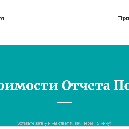
ия
При
оимости Отчета П
Оставьте заявку и мы ответим вам через 15 минут!