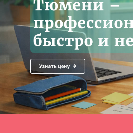
Тюмени –
профессио
быстро и н
Узнать цену