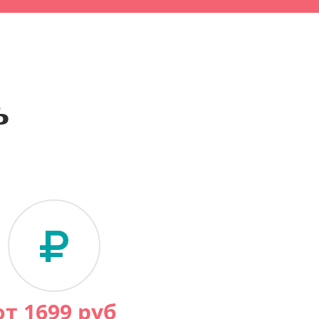
ь
от
1699
руб