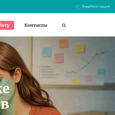
Вход/Регистрация
Контакты
боту
ке
 в