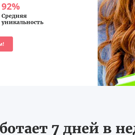
92
%
Средняя
уникальность
м!
ботает 7 дней в не