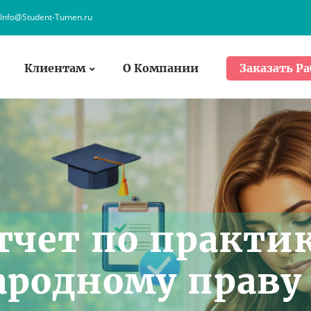
Info@Student-Tumen.ru
Клиентам
О Компании
Заказать Ра
тчет по практи
родному праву