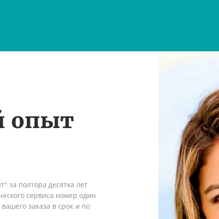
й опыт
" за полтора десятка лет
ческого сервиса номер один
вашего заказа в срок и по