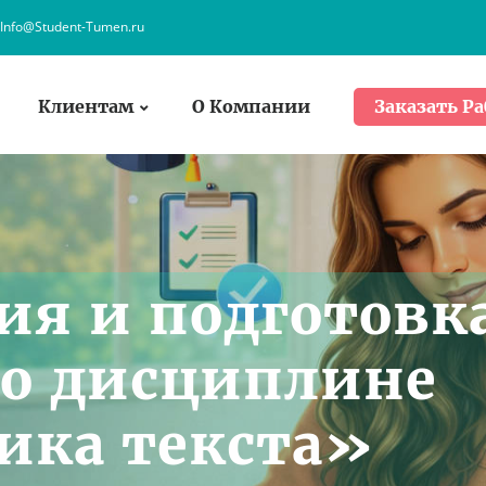
Info@Student-Tumen.ru
Клиентам
О Компании
Заказать Ра
ия и подготовк
о дисциплине
ика текста»