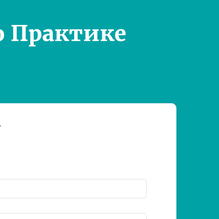
о Практике
т