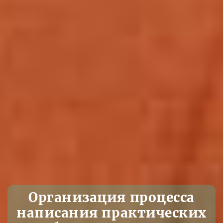
Организация процесса
написания практических