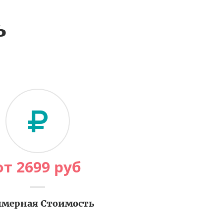
ь
от
2699
руб
мерная Стоимость