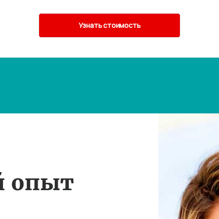
й опыт