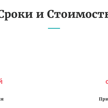
Сроки и Стоимост
й
ия
При