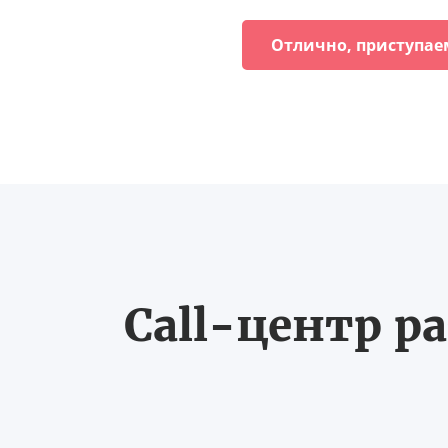
Отлично, приступае
Call-центр ра