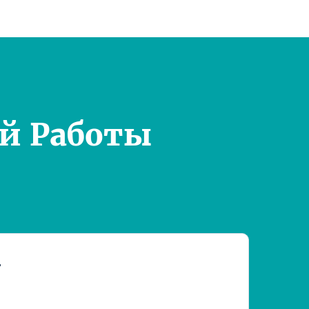
й Работы
т