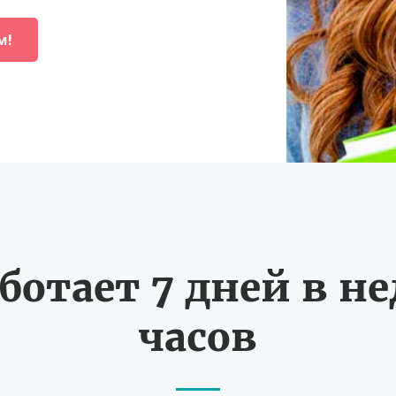
м!
ботает 7 дней в не
часов