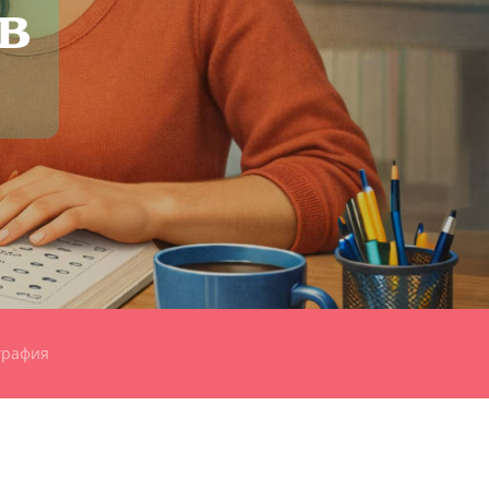
в
графия