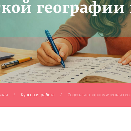
кой географии 
вная
Курсовая работа
Социально-экономическая гео