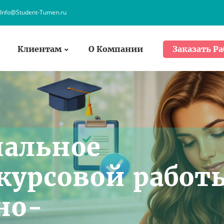
Info@Student-Tumen.ru
Клиентам
О Компании
Заказать Ра
нальное
курсовой работ
но-