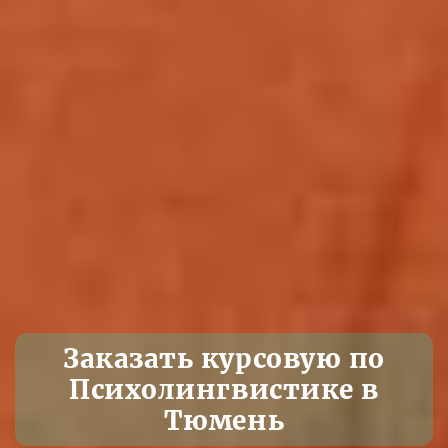
Заказать курсовую по
Психолингвистике в
Тюмень