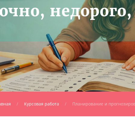
чно, недорого,
авная
Курсовая работа
Планирование и прогнозиро