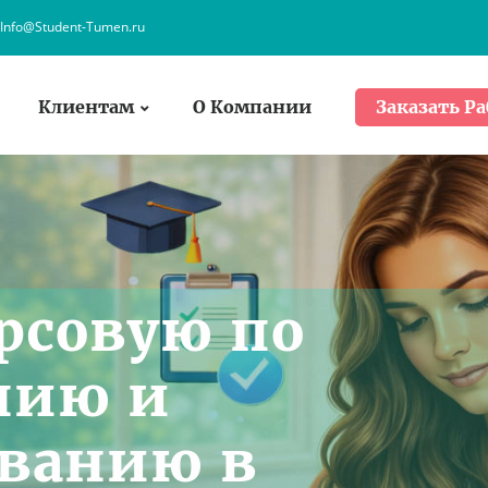
Info@Student-Tumen.ru
Клиентам
О Компании
Заказать Ра
урсовую по
нию и
ованию в