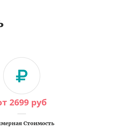
ь
от
2699
руб
мерная Стоимость