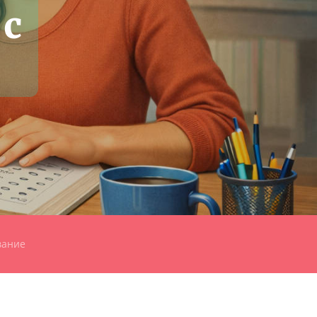
 с
вание