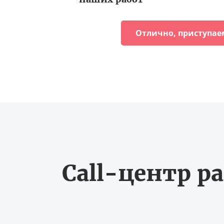
Отлично, приступае
Call-центр ра