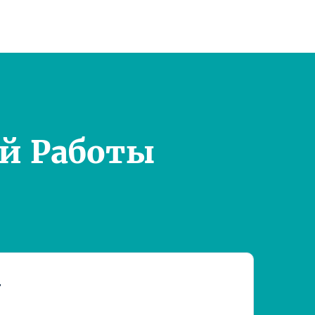
й Работы
т