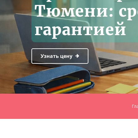
Тюмени: сро
гарантией
Узнать цену
Гл