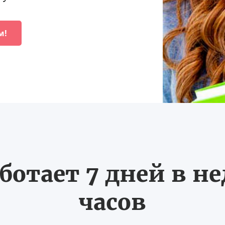
м!
ботает 7 дней в не
часов