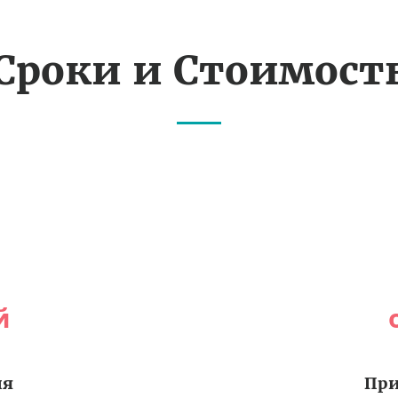
Сроки и Стоимост
й
ия
При