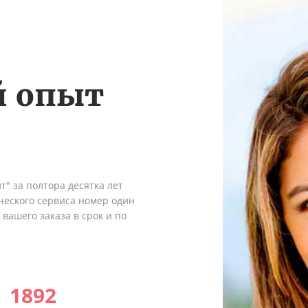
й опыт
" за полтора десятка лет
ческого сервиса номер один
вашего заказа в срок и по
1892