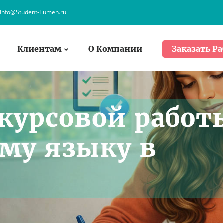
Info@Student-Tumen.ru
Клиентам
О Компании
Заказать Ра
курсовой работ
му языку в