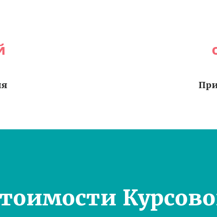
й
ия
При
Стоимости Курсово