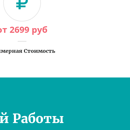
от
2699
руб
мерная Стоимость
й Работы