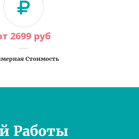
от
2699
руб
мерная Стоимость
й Работы