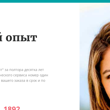
й опыт
" за полтора десятка лет
ческого сервиса номер один
вашего заказа в срок и по
1892