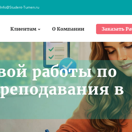
Info@Student-Tumen.ru
Клиентам
О Компании
Заказать Ра
вой работы по
реподавания в