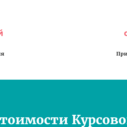
й
ия
При
Стоимости Курсово