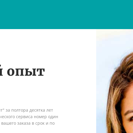
й опыт
" за полтора десятка лет
ческого сервиса номер один
вашего заказа в срок и по