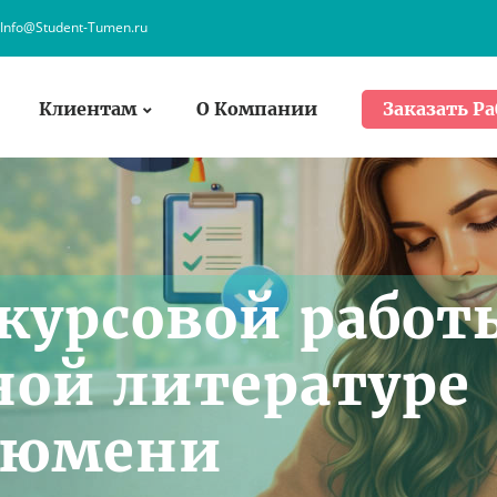
Info@Student-Tumen.ru
Клиентам
О Компании
Заказать Ра
курсовой работ
ной литературе
 Тюмени