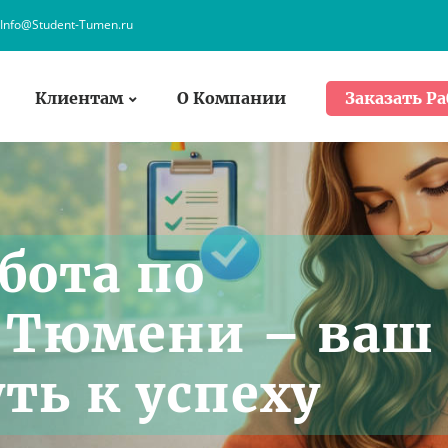
Info@Student-Tumen.ru
Клиентам
О Компании
Заказать Ра
бота по
 Тюмени – ваш
ть к успеху