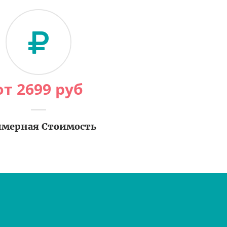
от
2699
руб
мерная Стоимость