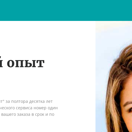
й опыт
" за полтора десятка лет
ческого сервиса номер один
вашего заказа в срок и по