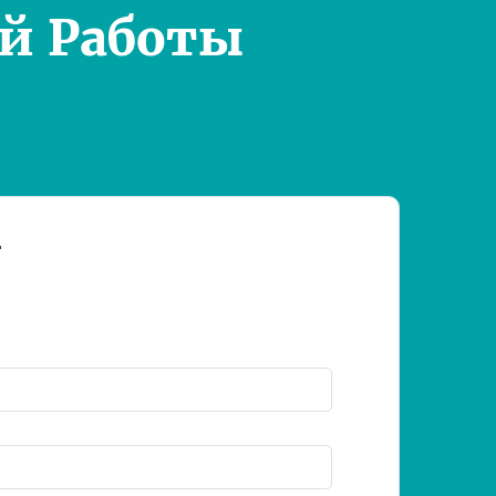
й Работы
т