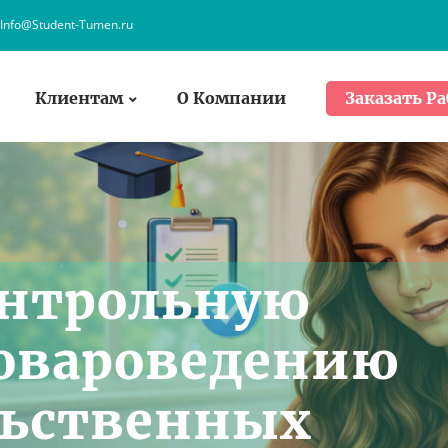
Info@Student-Tumen.ru
Клиентам
О Компании
Заказать Ра
онтрольную
Товароведению
льственных