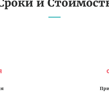
Сроки и Стоимост
я
ия
При