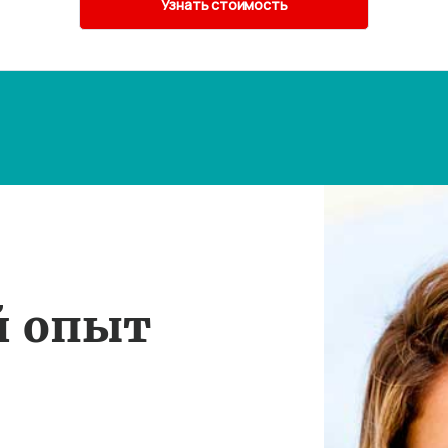
й опыт