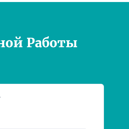
ной Работы
т