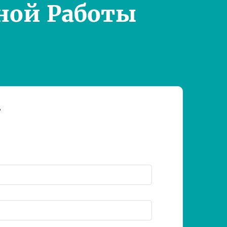
ной Работы
т