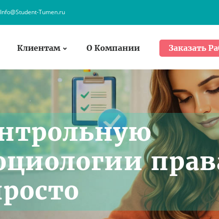
Info@Student-Tumen.ru
Клиентам
О Компании
Заказать Ра
онтрольную
Социологии прав
росто