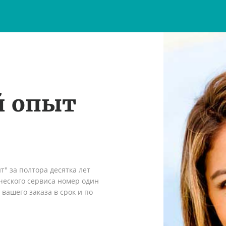
й опыт
" за полтора десятка лет
ческого сервиса номер один
вашего заказа в срок и по