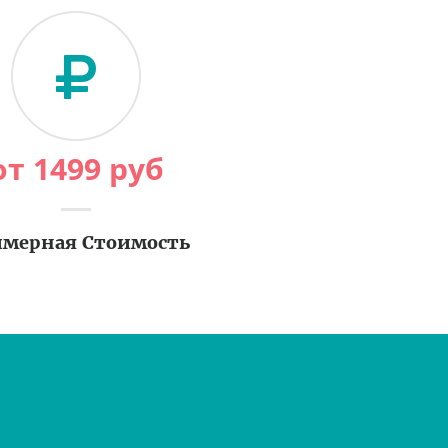
от
1499
руб
мерная Стоимость