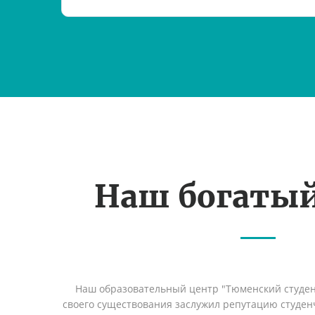
Наш богаты
Наш образовательный центр "Тюменский студент
своего существования заслужил репутацию студен