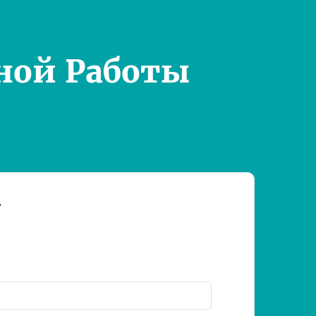
ной Работы
т