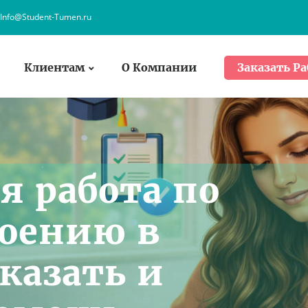
Info@Student-Tumen.ru
Клиентам
О Компании
Заказать Ра
я работа по
оению в
казать и