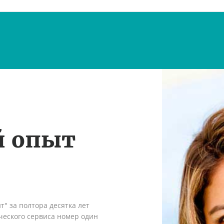
й опыт
" за полтора десятка лет
ческого сервиса номер один