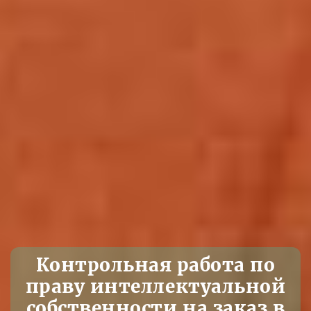
Контрольная работа по
праву интеллектуальной
собственности на заказ в