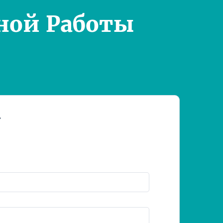
ной Работы
т