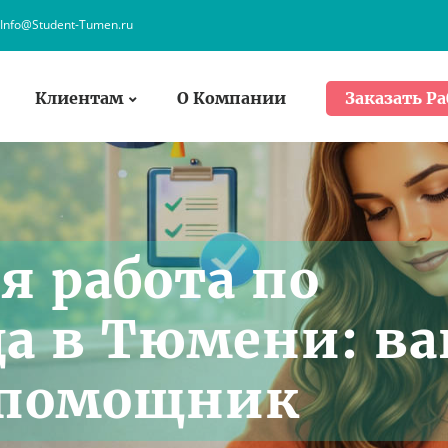
Info@Student-Tumen.ru
Клиентам
О Компании
Заказать Ра
я работа по
да в Тюмени: в
 помощник