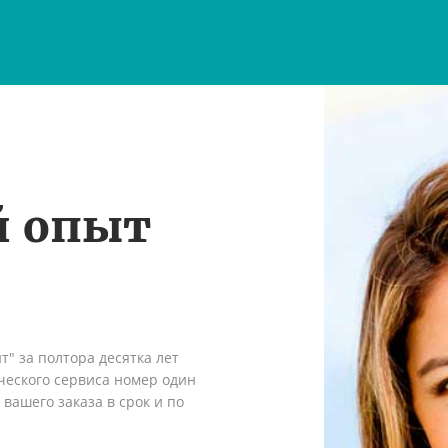
й опыт
" за полтора десятка лет
ческого сервиса номер один
вашего заказа в срок и по