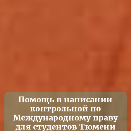
Помощь в написании
контрольной по
Международному праву
для студентов Тюмени