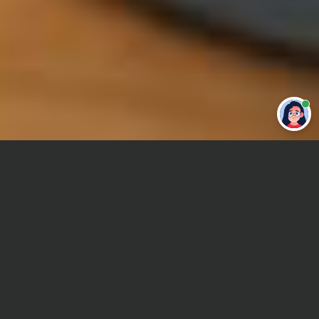
Привет 👋 Могу сделать студенческую
работу за тебя
Главная
Дипломная работа
Судебная экспертиза
Сроки и Стоимость