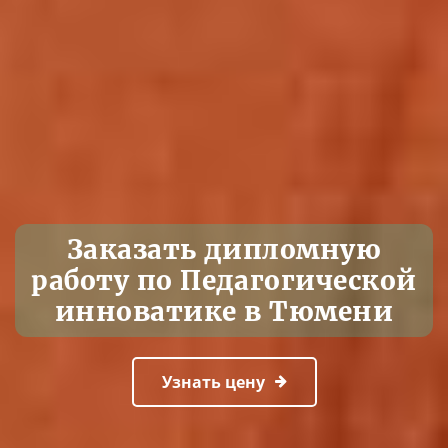
Заказать дипломную
работу по Педагогической
инноватике в Тюмени
Узнать цену