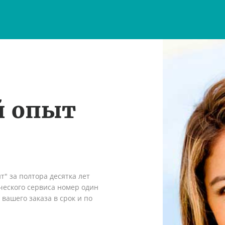
й опыт
" за полтора десятка лет
ческого сервиса номер один
вашего заказа в срок и по