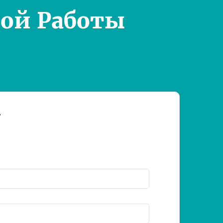
ой Работы
т