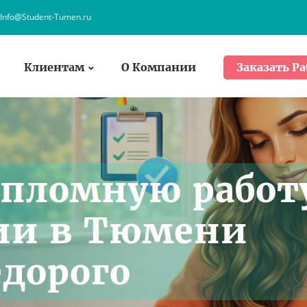
Info@Student-Tumen.ru
Клиентам
О Компании
Заказать Ра
ипломную работ
ии в Тюмени
едорого