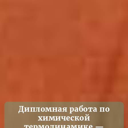
Дипломная работа по
химической
термодинамике —