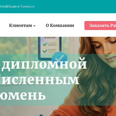
Info@Student-Tumen.ru
Клиентам
О Компании
Заказать Ра
а дипломной
 Численным
Тюмень