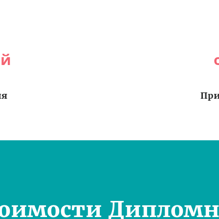
ей
ия
При
тоимости Дипломн