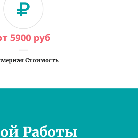
от
5900
руб
мерная Стоимость
ой Работы