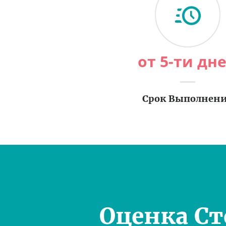
от 5-ти дн
Срок Выполнен
Оценка С