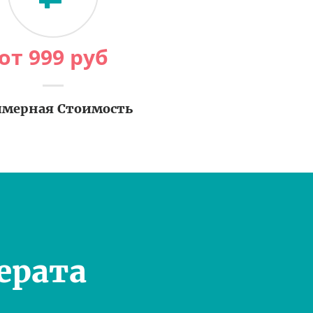
от
999
руб
мерная Стоимость
ерата