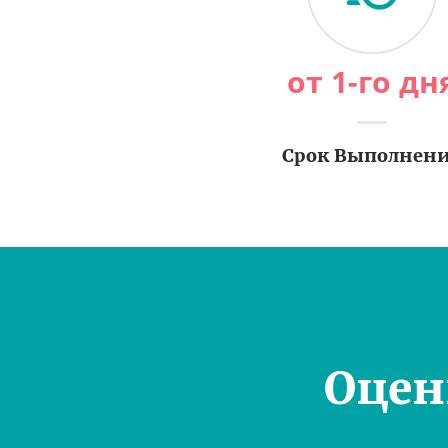
от 1-го дн
Срок Выполнен
Оцен