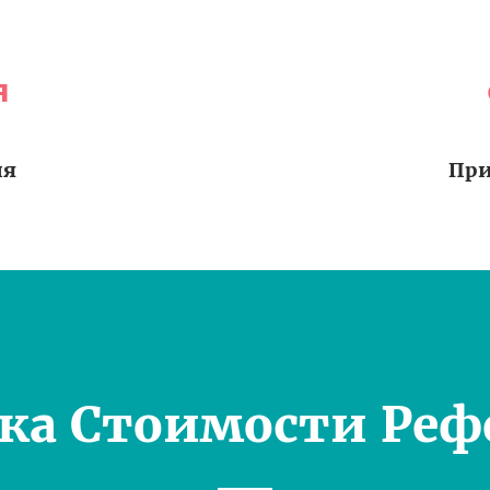
я
ия
При
ка Стоимости Реф