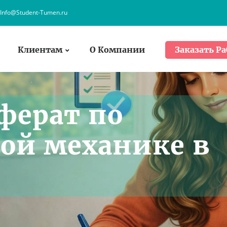
Info@Student-Tumen.ru
Клиентам
О Компании
Заказать Ра
ферат по
ой механике в