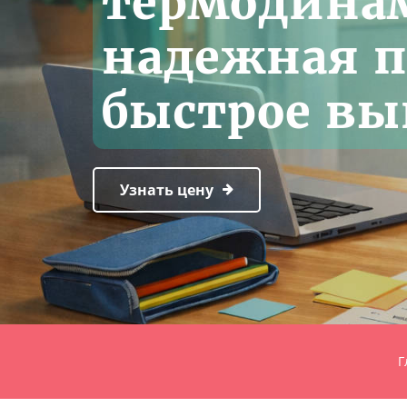
термодина
надежная 
быстрое в
Узнать цену
Г