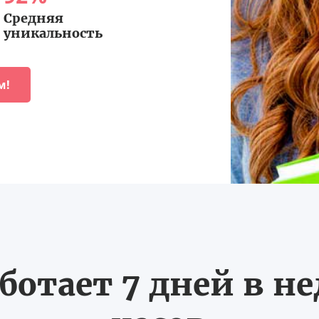
Средняя
уникальность
м!
ботает 7 дней в не