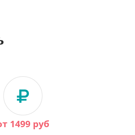
ь
от
1499
руб