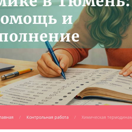
мике в Тюмень:
помощь и
ыполнение
лавная
Контрольная работа
Химическая термодина